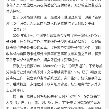
老年人及入境旅居人员提供适配的支付服务，充分尊重消费者支
付选择权。
部分涉外场景消费门店，经过外卡受理改造后，迎来了首笔
外卡支付消费，为后续国际友人的消费提供了支付服务基础!
降费让利
2024年6月份，中国支付清算协会发布《关于做好境外银行
卡刷卡手续费降费工作切实降低外卡受理成本的倡议》。倡议国
际卡组织降低外卡受理成本，提升商户受理外卡的积极性，同时
收单机构自国际卡组织外卡费率优惠事项发布实施之日起，将费
率优惠全部让渡至商户，切实降低外卡受理成本。
嘉联支付根据Visa、MasterCard发布的降费通知，下调除部
分特定行业外商户线下外卡交易手续费率至1.5%，已于6月底完
成降费工作，包含商户费率系统改造、商户告知、协议更换等工
作，后续将进一步加强外卡收单场景建设，切实服务境外来华人
士支付便利。
接下来，嘉联支付将持续秉承“支付为民”初心，在外籍来华
人员“食、住、行、游、购、娱、医、学”等重点消费场景持续发
力，通过为各行各业商户提供专业的数字化解决方案，不断提升