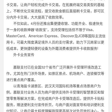
卡交易，让商户轻松完成外卡交易。在拓展终端交易类型的基础
上，不断优化交易流程，提交收款金额后直接刷卡交易，即可区
分内外卡交易，大大提高了收款效率。
不仅如此，4月份还推出集便捷收银、功能齐全、极速快充
于一身的收款神器“收款宝”，支持受理包括但不限于Visa、
MasterCard、American Express、Discover及JCB等国际主流信
用卡，可最大限度满足境外人员的支付需求，助力下沉商家以更
低成本，更快捷轻便的设备为外籍消费者提供外卡收款服务!
外卡业务宣传
嘉联支付已在全国32个省市广泛开展外卡受理环境改造工
作，尤其在热门涉外场景，如景区景点、机场商户、连锁餐饮等
进行重点商户覆盖。
以青海盐卡湖景区、武汉天河国际机场等重点场景商户为
例，嘉联支付业务人员为商户提供支持外卡受理的智慧景区和智
慧零售等解决方案，在完成商户外卡受理改造后，提供外卡贴标
服务，赠送便利支付宣传折页，与商户面对面宣导和培训便利支
付知识，让商户最大程度理解我国更高层次对外开放的决心，为