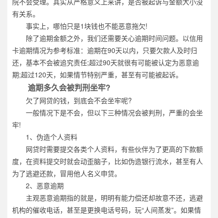
院不会受理。其实从严格意义上来讲，是否被起诉与金额大小没
有关系。
事实上，哪怕只是1块钱也不能恶意拖欠!
除了逾期金额之外，我们还需要关心逾期时间问题。以信用
卡逾期情况为参考标准：逾期在90天以内，只要欠款人及时归
还，基本不会被追究责任;超过90天就很有可能被认定为恶意逾
期;超过120天，如果情节特别严重，甚至有可能被起诉。
逾期多久会被判刑坐牢?
欠了网贷的钱，到底会不会坐牢呢?
一般情况下是不会，但以下三种情况会被判刑，严重的会坐
牢!
1、伪造个人资料
网贷时需要提交各类个人资料，有些伙伴为了更高的下款额
度，在资料提交时就会动歪脑子，比如伪造银行流水，甚至有人
为了逃避还款，冒用他人名义申贷。
2、恶意逾期
主观恶意逾期指的就是，明明有能力偿还却故意不还，逃避
机构的催收电话，甚至是更换电话号码，玩“人间蒸发”。如果情