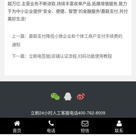
超万亿.主营业务不断进取,持续丰富收单产品,拓展增值服务,致力
于为中小企业提供“安全、便捷、智慧”的金融服务!嘉联支付,共付
美好生活!
上一篇：嘉联支付降低小微企业和个体工商户支付手续费的
通知
下一篇：立刷电签版|店铺认证流程,扫码功能使用教程
立刷24小时人工客服电话400-762-8009
Copyright © 2008-2026
立刷
|
嘉联
© JLPAY 版权所有 -
鄂ICP备
2024078738号-2
首页
电话
短信
联系